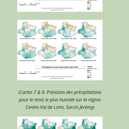
(
Cartes 7 & 8. Prévision des précipitations
pour le mois le plus humide sur la région
Centre-Val de Loire, Surcin Jérémy)